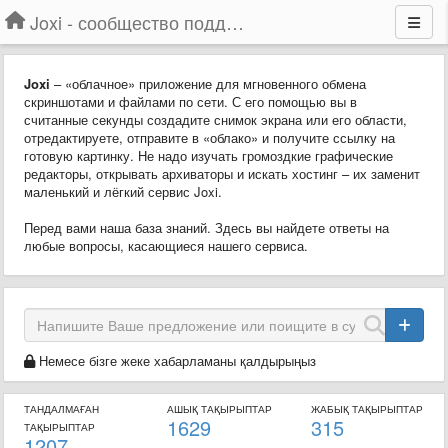
Joxi - сообщество поддержки
Joxi
– «облачное» приложение для мгновенного обмена
скриншотами и файлами по сети. С его помощью вы в
считанные секунды создадите снимок экрана или его области,
отредактируете, отправите в «облако» и получите ссылку на
готовую картинку. Не надо изучать громоздкие графические
редакторы, открывать архиваторы и искать хостинг – их заменит
маленький и лёгкий сервис Joxi.
Перед вами наша база знаний. Здесь вы найдете ответы на
любые вопросы, касающиеся нашего сервиса.
Немесе бізге жеке хабарламаны қалдырыңыз
ТАНДАЛМАҒАН
АШЫҚ ТАҚЫРЫПТАР
ЖАБЫҚ ТАҚЫРЫПТАР
1629
315
ТАҚЫРЫПТАР
1207