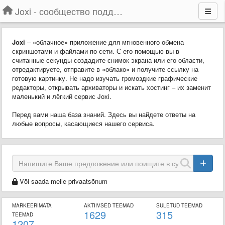
Joxi - сообщество поддержки
Joxi
– «облачное» приложение для мгновенного обмена
скриншотами и файлами по сети. С его помощью вы в
считанные секунды создадите снимок экрана или его области,
отредактируете, отправите в «облако» и получите ссылку на
готовую картинку. Не надо изучать громоздкие графические
редакторы, открывать архиваторы и искать хостинг – их заменит
маленький и лёгкий сервис Joxi.
Перед вами наша база знаний. Здесь вы найдете ответы на
любые вопросы, касающиеся нашего сервиса.
Või saada meile privaatsõnum
MARKEERIMATA
AKTIIVSED TEEMAD
SULETUD TEEMAD
1629
315
TEEMAD
1207