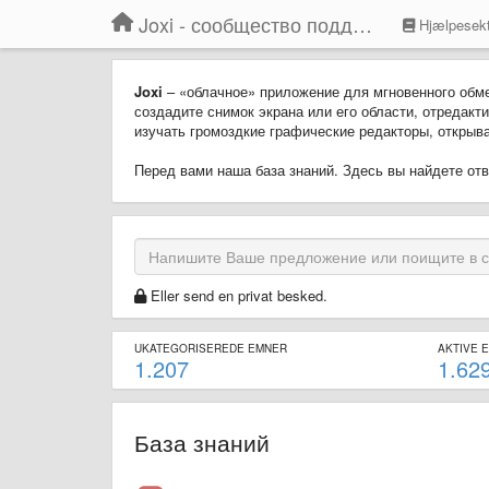
Joxi - сообщество поддержки
Hjælpesekt
Joxi
– «облачное» приложение для мгновенного обм
создадите снимок экрана или его области, отредакти
изучать громоздкие графические редакторы, открыват
Перед вами наша база знаний. Здесь вы найдете о
Eller send en privat besked.
UKATEGORISEREDE EMNER
AKTIVE 
1.207
1.62
База знаний