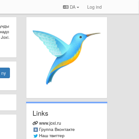
DA
Log ind
кунды
 надо
Joxi.
n ny
Links
www.joxi.ru
Группа Вконтакте
Наш твиттер