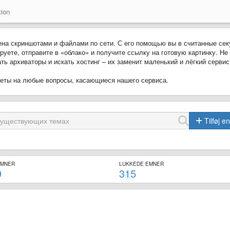
ion
ена скриншотами и файлами по сети. С его помощью вы в считанные се
руете, отправите в «облако» и получите ссылку на готовую картинку. Не
ь архиваторы и искать хостинг – их заменит маленький и лёгкий сервис 
тветы на любые вопросы, касающиеся нашего сервиса.
Tilføj e
EMNER
LUKKEDE EMNER
9
315