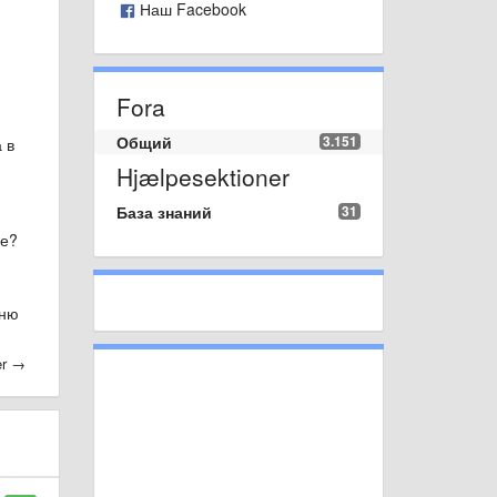
Наш Facebook
Fora
)
Общий
3.151
 в
Hjælpesektioner
База знаний
31
ре?
еню
ler →