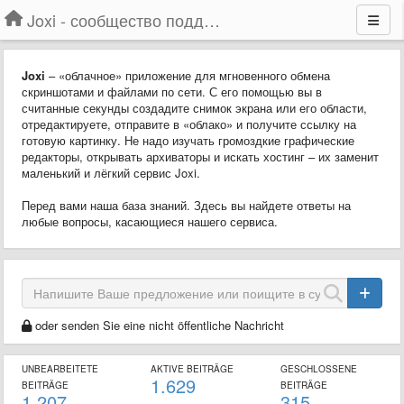
Joxi - сообщество поддержки
Joxi
– «облачное» приложение для мгновенного обмена
скриншотами и файлами по сети. С его помощью вы в
считанные секунды создадите снимок экрана или его области,
отредактируете, отправите в «облако» и получите ссылку на
готовую картинку. Не надо изучать громоздкие графические
редакторы, открывать архиваторы и искать хостинг – их заменит
маленький и лёгкий сервис Joxi.
Перед вами наша база знаний. Здесь вы найдете ответы на
любые вопросы, касающиеся нашего сервиса.
oder senden Sie eine nicht öffentliche Nachricht
UNBEARBEITETE
AKTIVE BEITRÄGE
GESCHLOSSENE
1.629
BEITRÄGE
BEITRÄGE
1.207
315