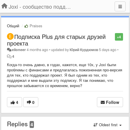
Joxi - сообщество поддержки
Общий
Praises
Подписка Plus для старых друзей
+4
проекта
elioneer
4 months ago
•
updated by
Юрий Курдюмов
5 days ago
•
4
Когда-то очень давно, в годах, кажется, еще 10х, у Joxi были
проблемы с финансами и предлагалась пожизненная про-версия
для тех, кто поддержал проект. Я был одним из тех, кто
поддержал и мне выдали эту подписку. Я так понимаю, что
прошлое забывается со временем, верно?
4
0
Follow
Replies
4
Oldest first