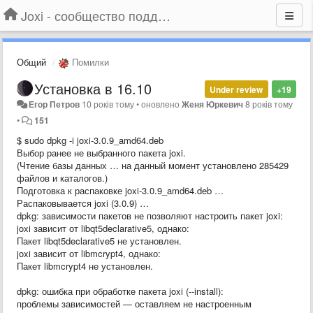
Joxi - сообщество поддержки
Общий
Помилки
Установка в 16.10
Under review
+19
Егор Петров
10 років тому
•
оновлено
Женя Юркевич
8 років тому
•
151
$ sudo dpkg -i joxi-3.0.9_amd64.deb
Выбор ранее не выбранного пакета joxi.
(Чтение базы данных … на данный момент установлено 285429
файлов и каталогов.)
Подготовка к распаковке joxi-3.0.9_amd64.deb …
Распаковывается joxi (3.0.9) …
dpkg: зависимости пакетов не позволяют настроить пакет joxi:
joxi зависит от libqt5declarative5, однако:
Пакет libqt5declarative5 не установлен.
joxi зависит от libmcrypt4, однако:
Пакет libmcrypt4 не установлен.
dpkg: ошибка при обработке пакета joxi (--install):
проблемы зависимостей — оставляем не настроенным