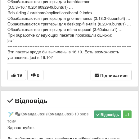
Обрабатываются триггеры для bamfdaemon
(0.5.3+16.10.20160929-0ubuntu1) …
Rebuilding /usr/share/applications/bamf-2.index...
Обрабатываются триггеры для gnome-menus (3.13.3-6ubuntu4) …
Обрабатываются триггеры для desktop-file-utils (0.23-1ubuntu1) …
Обрабатываются триггеры для mime-support (3.60ubuntu1) …
При обработке следующих пакетов произошли ошибки:
joxi
=====================================================
Эти пакеты вроде бы выпилены в 16.10. Есть возможность
установить joxi в 16.10?
19
0
Підписатися
Відповідь
Команда Joxi (Команда Joxi)
10 років
Відповідь
+1
тому
Здравствуйте.
Да, действительно, есть проблемы с qt5declarative в новых