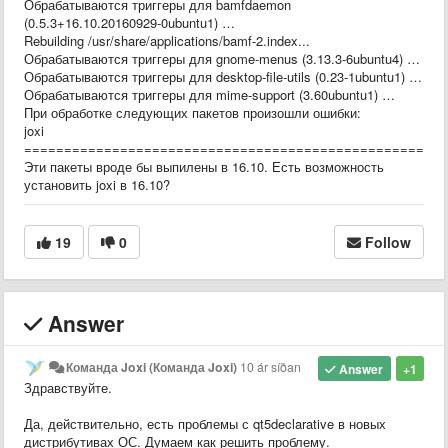
Обрабатываются триггеры для bamfdaemon
(0.5.3+16.10.20160929-0ubuntu1) …
Rebuilding /usr/share/applications/bamf-2.index...
Обрабатываются триггеры для gnome-menus (3.13.3-6ubuntu4) …
Обрабатываются триггеры для desktop-file-utils (0.23-1ubuntu1) …
Обрабатываются триггеры для mime-support (3.60ubuntu1) …
При обработке следующих пакетов произошли ошибки:
joxi
=====================================================
Эти пакеты вроде бы выпилены в 16.10. Есть возможность
установить joxi в 16.10?
19
0
Follow
Answer
Команда Joxi (Команда Joxi)
10 ár síðan
Answer
+1
Здравствуйте.
Да, действительно, есть проблемы с qt5declarative в новых
дистрибутивах ОС. Думаем как решить проблему.