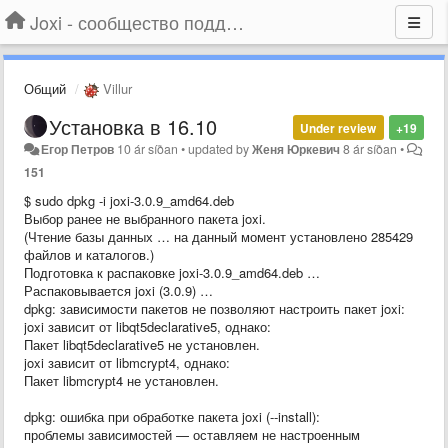
Joxi - сообщество поддержки
Общий
Villur
Установка в 16.10
Under review
+19
Егор Петров
10 ár síðan
•
updated by
Женя Юркевич
8 ár síðan
•
151
$ sudo dpkg -i joxi-3.0.9_amd64.deb
Выбор ранее не выбранного пакета joxi.
(Чтение базы данных … на данный момент установлено 285429
файлов и каталогов.)
Подготовка к распаковке joxi-3.0.9_amd64.deb …
Распаковывается joxi (3.0.9) …
dpkg: зависимости пакетов не позволяют настроить пакет joxi:
joxi зависит от libqt5declarative5, однако:
Пакет libqt5declarative5 не установлен.
joxi зависит от libmcrypt4, однако:
Пакет libmcrypt4 не установлен.
dpkg: ошибка при обработке пакета joxi (--install):
проблемы зависимостей — оставляем не настроенным