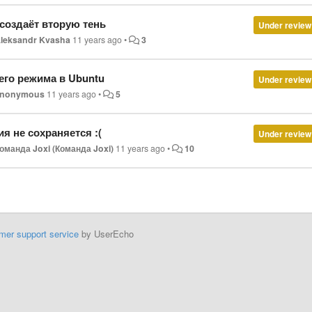
создаёт вторую тень
Under review
leksandr Kvasha
11 years ago
•
3
его режима в Ubuntu
Under review
anonymous
11 years ago
•
5
я не сохраняется :(
Under review
оманда Joxi (Команда Joxi)
11 years ago
•
10
mer support service
by UserEcho