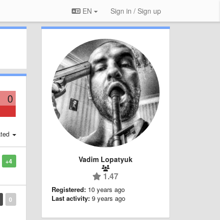
EN
Sign in / Sign up
0
ted
Vadim Lopatyuk
+4
1.47
Registered:
10 years ago
Last activity:
9 years ago
0