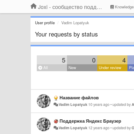
Joxi - сообщество поддержки
Knowledge
User profile
Vadim Lopatyuk
Your requests by status
5
0
4
All
New
Under review
Pl
Название файлов
Vadim Lopatyuk
10 years ago
•
updated by
A
Поддержка Яндекс Браузер
Vadim Lopatyuk
12 years ago
•
updated by
О