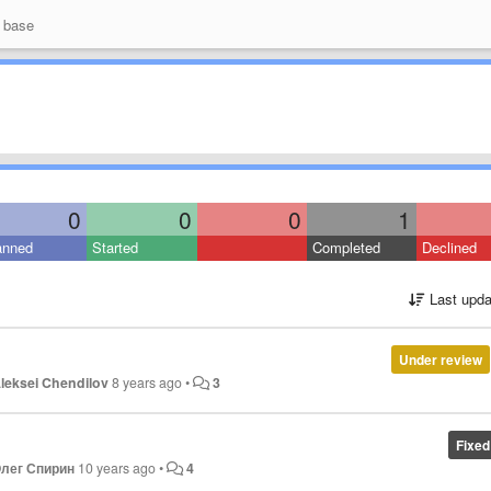
 base
0
0
0
1
anned
Started
Completed
Declined
Last upda
Under review
leksei Chendilov
8 years ago
•
3
Fixed
лег Спирин
10 years ago
•
4