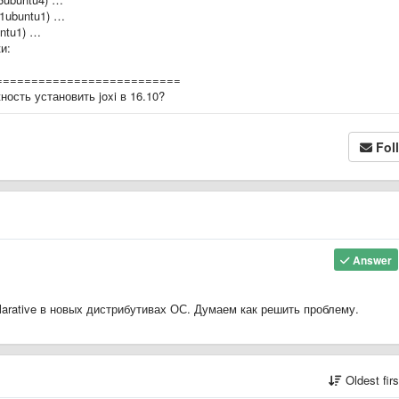
-1ubuntu1) …
ntu1) …
и:
==========================
ость установить joxi в 16.10?
Fol
Answer
larative в новых дистрибутивах ОС. Думаем как решить проблему.
Oldest fir