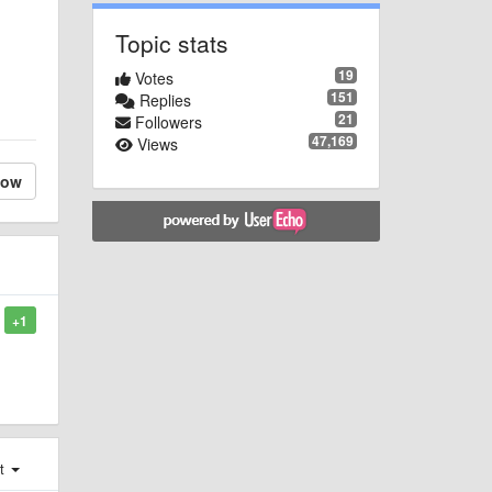
Topic stats
19
Votes
151
Replies
21
Followers
47,169
Views
low
+1
st