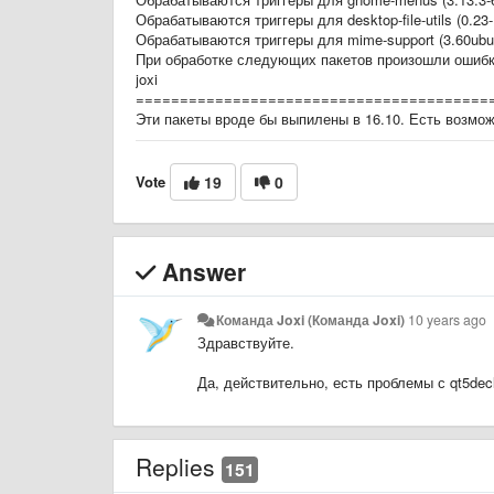
Обрабатываются триггеры для desktop-file-utils (0.23
Обрабатываются триггеры для mime-support (3.60ubu
При обработке следующих пакетов произошли ошибк
joxi
========================================
Эти пакеты вроде бы выпилены в 16.10. Есть возможн
Vote
19
0
Answer
Команда Joxi (Команда Joxi)
10 years ago
Здравствуйте.
Да, действительно, есть проблемы с qt5dec
Replies
151