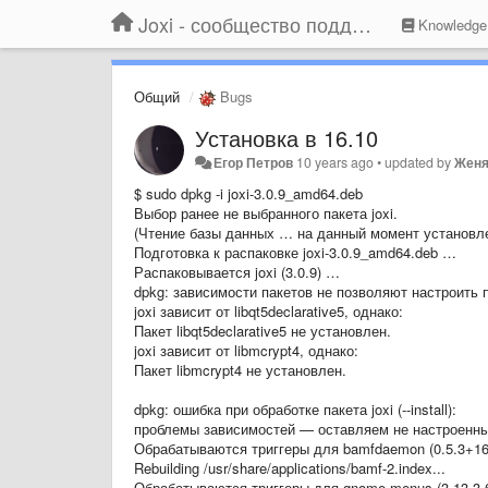
Joxi - сообщество поддержки
Knowledge
Общий
Bugs
Установка в 16.10
Егор Петров
10 years ago
•
updated by
Женя
$ sudo dpkg -i joxi-3.0.9_amd64.deb
Выбор ранее не выбранного пакета joxi.
(Чтение базы данных … на данный момент установле
Подготовка к распаковке joxi-3.0.9_amd64.deb …
Распаковывается joxi (3.0.9) …
dpkg: зависимости пакетов не позволяют настроить па
joxi зависит от libqt5declarative5, однако:
Пакет libqt5declarative5 не установлен.
joxi зависит от libmcrypt4, однако:
Пакет libmcrypt4 не установлен.
dpkg: ошибка при обработке пакета joxi (--install):
проблемы зависимостей — оставляем не настроенн
Обрабатываются триггеры для bamfdaemon (0.5.3+16
Rebuilding /usr/share/applications/bamf-2.index...
Обрабатываются триггеры для gnome-menus (3.13.3-