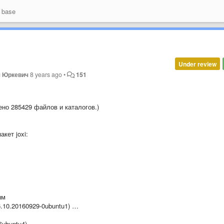
 base
Under review
 Юркевич
8 years ago
•
151
но 285429 файлов и каталогов.)
кет joxi:
ым
.10.20160929-0ubuntu1) …
6ubuntu4) …