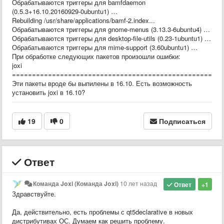
Обрабатываются триггеры для bamfdaemon
(0.5.3+16.10.20160929-0ubuntu1) …
Rebuilding /usr/share/applications/bamf-2.index...
Обрабатываются триггеры для gnome-menus (3.13.3-6ubuntu4) …
Обрабатываются триггеры для desktop-file-utils (0.23-1ubuntu1) …
Обрабатываются триггеры для mime-support (3.60ubuntu1) …
При обработке следующих пакетов произошли ошибки:
joxi
=====================================================
Эти пакеты вроде бы выпилены в 16.10. Есть возможность
установить joxi в 16.10?
19
0
Подписаться
Ответ
Команда Joxi (Команда Joxi)
10 лет назад
Ответ
+1
Здравствуйте.
Да, действительно, есть проблемы с qt5declarative в новых
дистрибутивах ОС. Думаем как решить проблему.