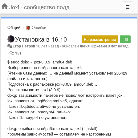
Joxi - сообщество поддержки
Общий
Ошибки
Установка в 16.10
На рассмотрении
+19
Егор Петров
10 лет назад
•
обновлен
Женя Юркевич
8 лет назад
•
151
$ sudo dpkg -i joxi-3.0.9_amd64.deb
Выбор ранее не выбранного пакета joxi.
(Чтение базы данных … на данный момент установлено 285429
файлов и каталогов.)
Подготовка к распаковке joxi-3.0.9_amd64.deb …
Распаковывается joxi (3.0.9) …
dpkg: зависимости пакетов не позволяют настроить пакет joxi:
joxi зависит от libqt5declarative5, однако:
Пакет libqt5declarative5 не установлен.
joxi зависит от libmcrypt4, однако:
Пакет libmcrypt4 не установлен.
dpkg: ошибка при обработке пакета joxi (--install):
проблемы зависимостей — оставляем не настроенным