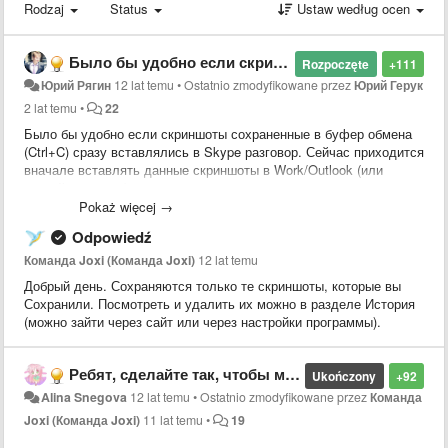
Rodzaj
Status
Ustaw według ocen
Было бы удобно если скриншоты сохраненные в буфер обмена (Ctrl+C) сразу вставлялись в Skype разговор.
Rozpoczęte
+111
Юрий Рягин
12 lat temu
•
Ostatnio zmodyfikowane przez
Юрий Герук
2 lat temu
•
22
Было бы удобно если скриншоты сохраненные в буфер обмена
(Ctrl+C) сразу вставлялись в Skype разговор. Сейчас приходится
вначале вставлять данные скриншоты в Work/Outlook (или
другой редактор), а уже после копировать оттуда и вставлять в
Skype разговор.
Pokaż więcej →
Odpowiedź
Команда Joxi (Команда Joxi)
12 lat temu
Добрый день. Сохраняются только те скриншоты, которые вы
Сохранили. Посмотреть и удалить их можно в разделе История
(можно зайти через сайт или через настройки программы).
Ребят, сделайте так, чтобы можно было сделать скриншот изображения, которое не помещается целиком на экран (с полосой прокрутки), часто нужно, а делать несколько скриншотов неудобно.
Ukończony
+92
Alina Snegova
12 lat temu
•
Ostatnio zmodyfikowane przez
Команда
Joxi (Команда Joxi)
11 lat temu
•
19