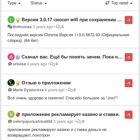
Type
Status
Top rated
Версия 3.0.17 сносит wifi при сохранении скриншотов на Windows 10.
-1
litvinostas
3 years ago
•
0
Последняя версия Chrome.Версия 113.0.5672.93 (Официальная
сборка), (64 бит)
Скачал вас. Ещё бы понять зачем. Пока не увидел одного единственного инструмента, которому исходя из Вашего назначения - скриншотить. Всё остальное бла-бла-бла и на хрен не нужно. Одно слово сволота - только добавили мне кучу программ, которые мне на
-1
arboka
4 years ago
•
0
Отзыв о приложении
-1
Maria Dyazurova
4 years ago
•
0
Всё очень здорово и понятно! Спасибо большое за "Joxi"!
приложение рекламирует казино и ставки.
-1
valeriyapolushina888
5 years ago
•
0
приложение рекламирует казино и ставки.деньги не
возвращают,лохотрон