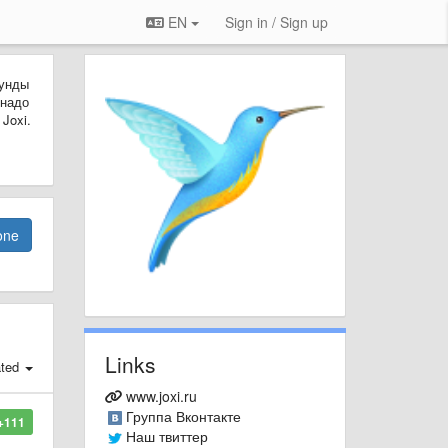
EN
Sign in / Sign up
кунды
 надо
Joxi.
one
Links
ated
www.joxi.ru
Группа Вконтакте
+111
Наш твиттер