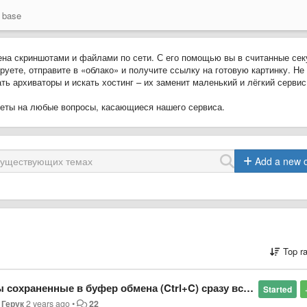
 base
ена скриншотами и файлами по сети. С его помощью вы в считанные се
руете, отправите в «облако» и получите ссылку на готовую картинку. Не
ь архиваторы и искать хостинг – их заменит маленький и лёгкий сервис 
тветы на любые вопросы, касающиеся нашего сервиса.
Add a new 
Top r
 в буфер обмена (Ctrl+C) сразу вставлялись в Skype разговор.
Started
 Герук
2 years ago
•
22