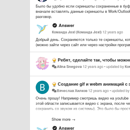
Было бы удобно если скриншоты сохраненные в буфе
вначале вставлять данные скриншоты в Work/Outlook
разговор.
Answer
Команда Joxi (Команда Joxi)
12 years ago
Добрый день. Сохраняются только те скриншоты, ко
(можно зайти через сайт или через настройки програ
Ребят, сделайте так, чтобы можно было сделать скриншот изображения, которое 
Alina Snegova
12 years ago
•
updated by
Ко
Создание gif и webm анимаций с 
Вячеслав Хилков
12 years ago
•
updated b
Очень прошу! Например смотришь видео на youtube 
этой области записывается видео с экрана, после ч
сохранить со звуком из системы). Это было бы прос
функцией!
Show more →
Answer