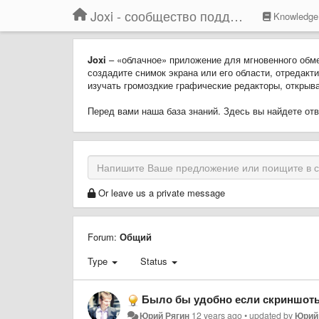
Joxi - сообщество поддержки
Knowledge
Joxi
– «облачное» приложение для мгновенного обм
создадите снимок экрана или его области, отредакти
изучать громоздкие графические редакторы, открыват
Перед вами наша база знаний. Здесь вы найдете о
Or leave us a private message
Forum:
Общий
Type
Status
Было бы удобно если скриншоты сохраненные
Юрий Рягин
12 years ago
•
updated by
Юрий