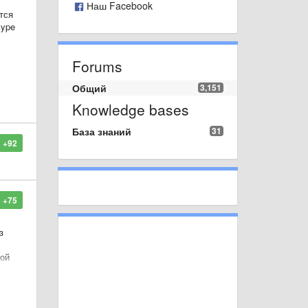
Наш Facebook
тся
kype
Forums
Общий
3,151
Knowledge bases
База знаний
31
+92
+75
з
кой