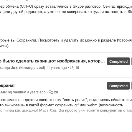
р обмена (Ctrl+C) сразу вставлялись в Skype разговор. Сейчас приходи
 (или другой редактор), а уже после копировать оттуда и вставлять в S
торые вы Сохранили. Посмотреть и удалить их можно в разделе История
ммы).
не помещается целиком на экран (с полосой прокрутки), часто нужно, а делать несколько скриншотов неудобно.
Completed
манда Joxi (Команда Joxi)
11 years ago
•
19
экрана!
Completed
y
Andrej Vasiliev
9 years ago
•
28
нажимаешь в джокси спец. кнопку "снять ролик", выделяешь область и и
его выбираешь в какой формат сохранить gif или webm (возможность
то пипец как шикарно! Маст Хэв. Вы просто уничтожите конкурентов с та