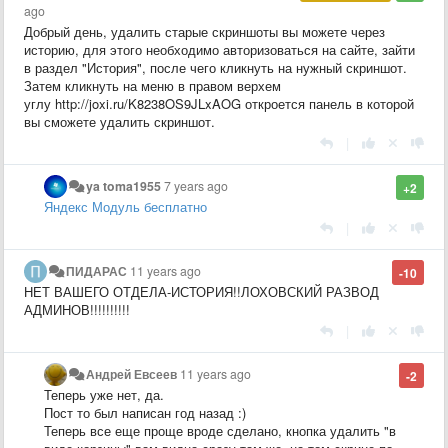
ago
Добрый день, удалить старые скриншоты вы можете через
историю, для этого необходимо авторизоваться на сайте, зайти
в раздел "История", после чего кликнуть на нужный скриншот.
Затем кликнуть на меню в правом верхем
углу http://joxi.ru/K8238OS9JLxAOG откроется панель в которой
вы сможете удалить скриншот.
|
ya toma1955
7 years ago
+2
Яндекс Модуль бесплатно
|
ПИДАРАС
11 years ago
-10
НЕТ ВАШЕГО ОТДЕЛА-ИСТОРИЯ!!ЛОХОВСКИЙ РАЗВОД
АДМИНОВ!!!!!!!!!!
|
Андрей Евсеев
11 years ago
-2
Теперь уже нет, да.
Пост то был написан год назад :)
Теперь все еще проще вроде сделано, кнопка удалить "в