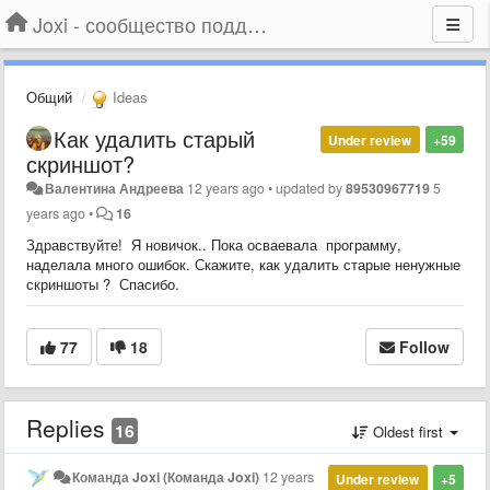
Joxi - сообщество поддержки
Общий
Ideas
Как удалить старый
Under review
+59
скриншот?
Валентина Андреева
12 years ago
•
updated by
89530967719
5
years ago
•
16
Здравствуйте! Я новичок.. Пока осваевала программу,
наделала много ошибок. Скажите, как удалить старые ненужные
скриншоты ? Спасибо.
77
18
Follow
Replies
16
Oldest first
Команда Joxi (Команда Joxi)
12 years
Under review
+5