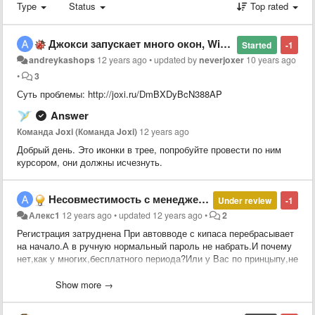
Type
Status
Top rated
Джокси запускает много окон, Windows7, Joxi Plus
Started
-1
andreykashops
12 years ago
•
updated by
neverjoxer
10 years ago
•
3
Суть проблемы: http://joxi.ru/DmBXDyBcN388AP
Answer
Команда Joxi (Команда Joxi)
12 years ago
Добрый день. Это иконки в трее, попробуйте провести по ним
курсором, они должны исчезнуть.
Несовместимость с менеджером паролей KeePass.
Under review
-1
Алекс1
12 years ago
•
updated
12 years ago
•
2
Регистрация затруднена При автовводе с кипаса перебрасывает
на начало.А в ручную нормальный пароль не набрать.И почему
нет,как у многих,бесплатного периода?Или у Вас по принцыпу,не
нравится увольняйся?
Show more →