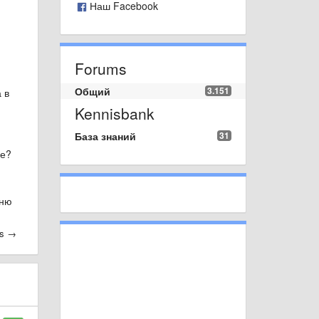
Наш Facebook
Forums
)
Общий
3.151
 в
Kennisbank
База знаний
31
ре?
еню
es →