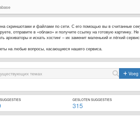
abase
ена скриншотами и файлами по сети. С его помощью вы в считанные се
руете, отправите в «облако» и получите ссылку на готовую картинку. Не
ь архиваторы и искать хостинг – их заменит маленький и лёгкий сервис 
тветы на любые вопросы, касающиеся нашего сервиса.
Voeg 
 SUGGESTIES
GESLOTEN SUGGESTIES
9
315