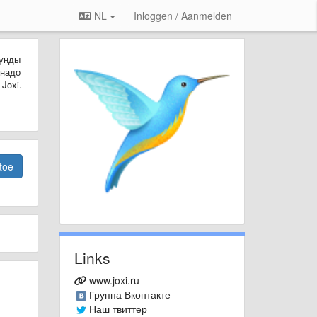
NL
Inloggen / Aanmelden
кунды
 надо
Joxi.
toe
Links
www.joxi.ru
Группа Вконтакте
Наш твиттер