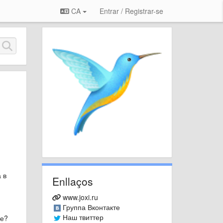
CA
Entrar / Registrar-se
)
 в
Enllaços
www.joxi.ru
Группа Вконтакте
Наш твиттер
ре?