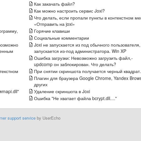
Как закачать файл?
Как можно настроить сервис Joxi?
Что делать, если пропали пункты в контекстном м
«Отправить на joxi»
ограмму,
Горячие клавиши
Социальные комментарии
евозможно
Joxi не запускается из под обычного пользователя,
ленным
запускается из-под администратора. Win XP
Ошибка загрузки: Невозможно загрузить файл,-
updcomp он заблокирован. Что делать?
нтекстном
При снятии скриншота получается черный квадрат.
Плагин для браузера Google Chrome, Yandex Brows
других
mapi.dll"
Удаление скриншота в Joxi
Ошибка "Не хватает файла bcrypt.dll...."
mer support service
by UserEcho