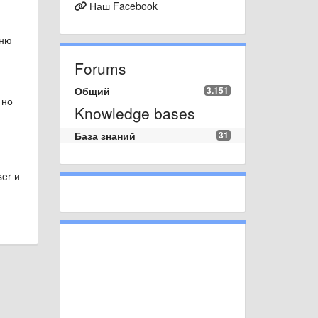
Наш Facebook
еню
Forums
Общий
3.151
 но
Knowledge bases
База знаний
31
er и