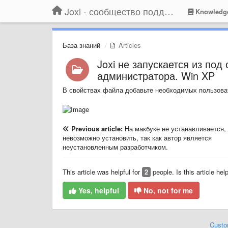
Joxi - сообщество поддержки
Knowledg
База знаний
Articles
Joxi не запускается из под
администратора. Win XP
В свойствах файла добавьте необходимых пользова
Previous article:
На макбуке не устанавливается,
невозможно установить, так как автор является
неустановленным разработчиком.
This article was helpful for
2
people. Is this article hel
Yes, helpful
No, not for me
Custo