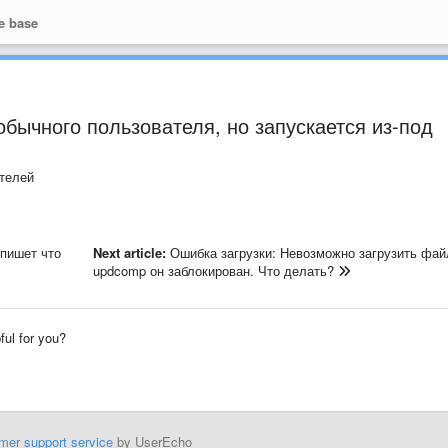
e base
 обычного пользователя, но запускается из-под
телей
 пишет что
Next article:
Ошибка загрузки: Невозможно загрузить фай
updcomp он заблокирован. Что делать?
pful for you?
mer support service
by UserEcho