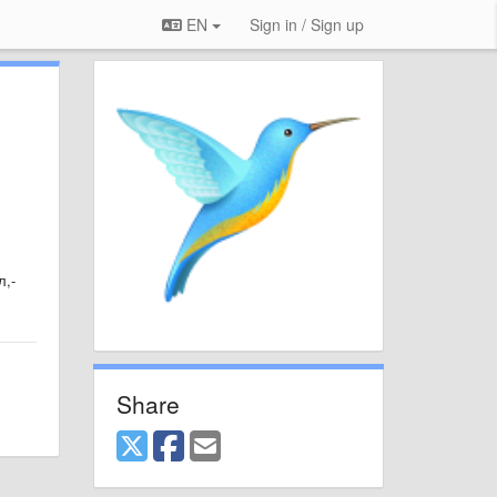
EN
Sign in / Sign up
л,-
Share