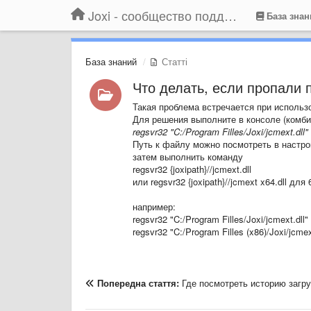
Joxi - сообщество поддержки
База знан
База знаний
Статті
Что делать, если пропали 
Такая проблема встречается при использ
Для решения выполните в консоле (комб
regsvr32 "C:/Program Filles/Joxi/jcmext.dll"
Путь к файлу можно посмотреть в настрой
затем выполнить команду
regsvr32
{joxipath}
//jcmext.dll
или regsvr32
{joxipath}
//jcmext x64.dll для
например:
regsvr32 "C:/Program Filles/Joxi/jcmext.dll"
regsvr32 "C:/Program Filles (x86)/Joxi/jcmex
Попередна стаття:
Где посмотреть историю загру