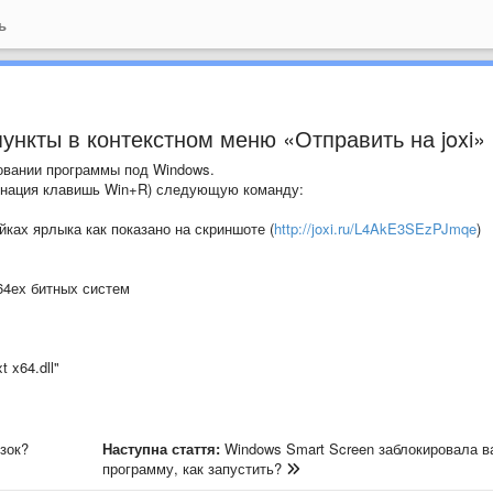
ь
пункты в контекстном меню «Отправить на joxi»
овании программы под Windows.
инация клавишь Win+R) следующую команду:
ках ярлыка как показано на скриншоте (
http://joxi.ru/L4AkE3SEzPJmqe
)
 64ех битных систем
t x64.dll"
зок?
Наступна стаття:
Windows Smart Screen заблокировала 
программу, как запустить?