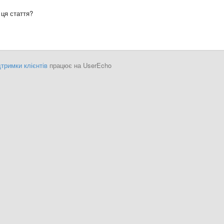
ця стаття?
тримки клієнтів
працює на UserEcho