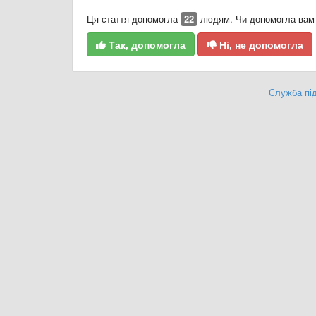
Ця стаття допомогла
22
людям. Чи допомогла вам 
Так, допомогла
Ні, не допомогла
Служба під