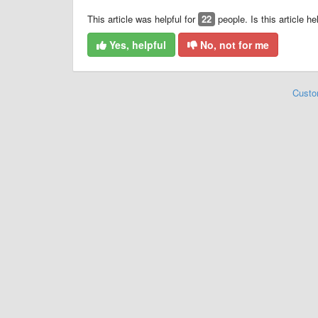
This article was helpful for
22
people. Is this article he
Yes, helpful
No, not for me
Custo