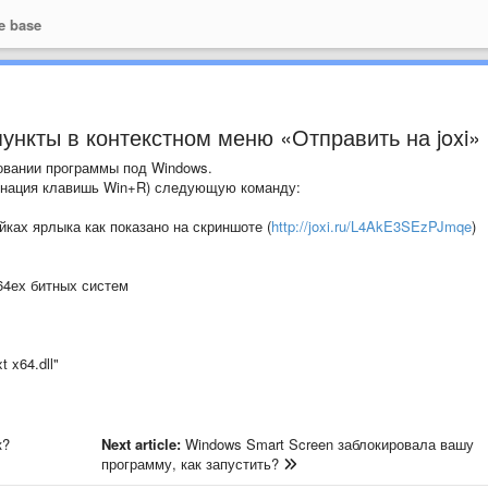
e base
пункты в контекстном меню «Отправить на joxi»
овании программы под Windows.
инация клавишь Win+R) следующую команду:
ках ярлыка как показано на скриншоте (
http://joxi.ru/L4AkE3SEzPJmqe
)
 64ех битных систем
t x64.dll"
к?
Next article:
Windows Smart Screen заблокировала вашу
программу, как запустить?