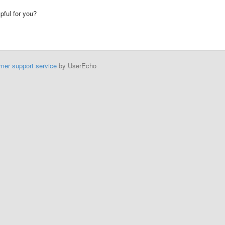
lpful for you?
mer support service
by UserEcho