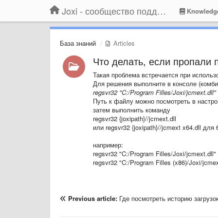
Joxi - сообщество поддержки
Knowledg
База знаний
Articles
Что делать, если пропали 
Такая проблема встречается при использ
Для решения выполните в консоле (комб
regsvr32 "C:/Program Filles/Joxi/jcmext.dll"
Путь к файлу можно посмотреть в настрой
затем выполнить команду
regsvr32
{joxipath}
//jcmext.dll
или regsvr32
{joxipath}
//jcmext x64.dll для
например:
regsvr32 "C:/Program Filles/Joxi/jcmext.dll"
regsvr32 "C:/Program Filles (x86)/Joxi/jcmex
Previous article:
Где посмотреть историю загрузо