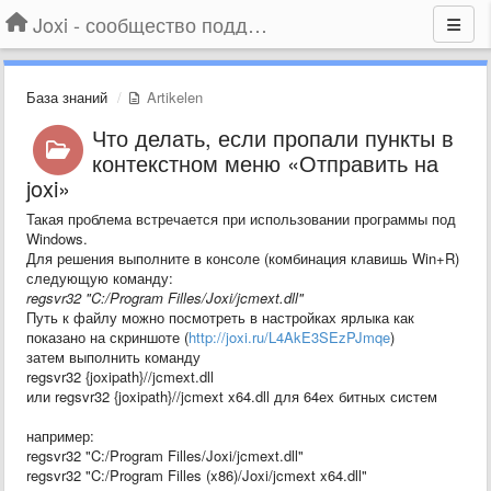
Joxi - сообщество поддержки
База знаний
Artikelen
Что делать, если пропали пункты в
контекстном меню «Отправить на
joxi»
Такая проблема встречается при использовании программы под
Windows.
Для решения выполните в консоле (комбинация клавишь Win+R)
следующую команду:
regsvr32 "C:/Program Filles/Joxi/jcmext.dll"
Путь к файлу можно посмотреть в настройках ярлыка как
показано на скриншоте (
http://joxi.ru/L4AkE3SEzPJmqe
)
затем выполнить команду
regsvr32
{joxipath}
//jcmext.dll
или regsvr32
{joxipath}
//jcmext x64.dll для 64ех битных систем
например:
regsvr32 "C:/Program Filles/Joxi/jcmext.dll"
regsvr32 "C:/Program Filles (x86)/Joxi/jcmext x64.dll"