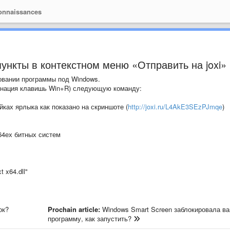
onnaissances
пункты в контекстном меню «Отправить на joxi»
овании программы под Windows.
инация клавишь Win+R) следующую команду:
ках ярлыка как показано на скриншоте (
http://joxi.ru/L4AkE3SEzPJmqe
)
 64ех битных систем
t x64.dll"
ок?
Prochain article:
Windows Smart Screen заблокировала в
программу, как запустить?