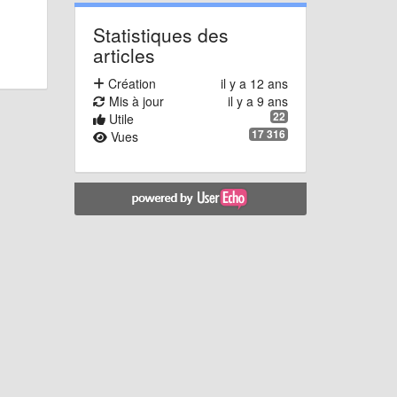
Statistiques des
articles
Création
il y a 12 ans
Mis à jour
il y a 9 ans
22
Utile
17 316
Vues