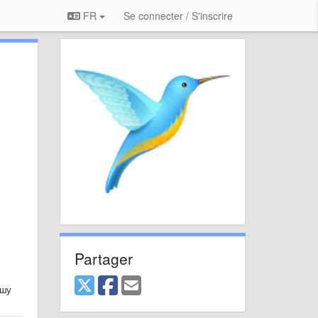
FR
Se connecter / S'inscrire
Partager
ашу