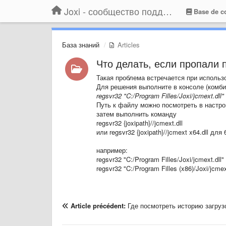
Joxi - сообщество поддержки
Base de c
База знаний
Articles
Что делать, если пропали 
Такая проблема встречается при использ
Для решения выполните в консоле (комб
regsvr32 "C:/Program Filles/Joxi/jcmext.dll"
Путь к файлу можно посмотреть в настрой
затем выполнить команду
regsvr32
{joxipath}
//jcmext.dll
или regsvr32
{joxipath}
//jcmext x64.dll для
например:
regsvr32 "C:/Program Filles/Joxi/jcmext.dll"
regsvr32 "C:/Program Filles (x86)/Joxi/jcmex
Article précédent:
Где посмотреть историю загруз