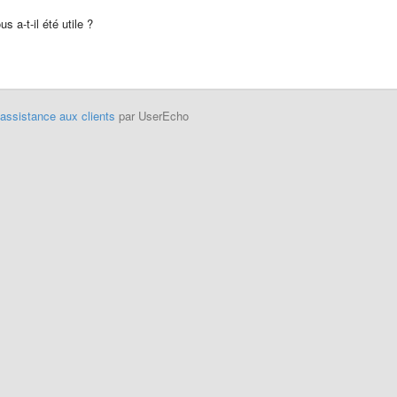
s a-t-il été utile ?
'assistance aux clients
par UserEcho