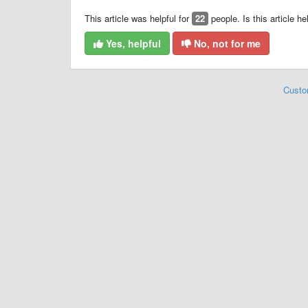
This article was helpful for
22
people. Is this article he
Yes, helpful
No, not for me
Custo