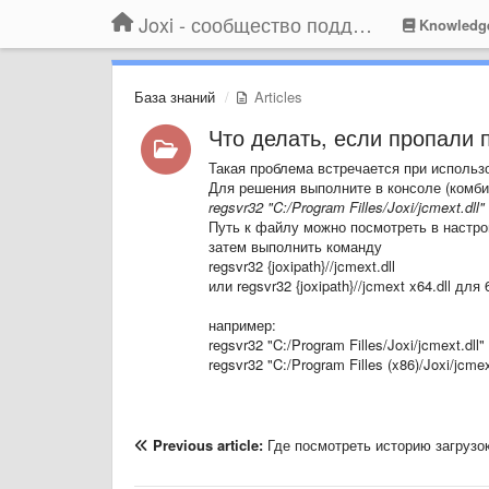
Joxi - сообщество поддержки
Knowledg
База знаний
Articles
Что делать, если пропали 
Такая проблема встречается при использ
Для решения выполните в консоле (комб
regsvr32 "C:/Program Filles/Joxi/jcmext.dll"
Путь к файлу можно посмотреть в настрой
затем выполнить команду
regsvr32
{joxipath}
//jcmext.dll
или regsvr32
{joxipath}
//jcmext x64.dll для
например:
regsvr32 "C:/Program Filles/Joxi/jcmext.dll"
regsvr32 "C:/Program Filles (x86)/Joxi/jcmex
Previous article:
Где посмотреть историю загрузо