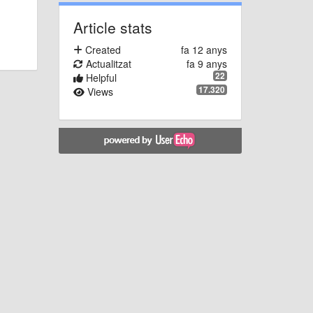
Article stats
Created
fa 12 anys
Actualitzat
fa 9 anys
22
Helpful
17.320
Views