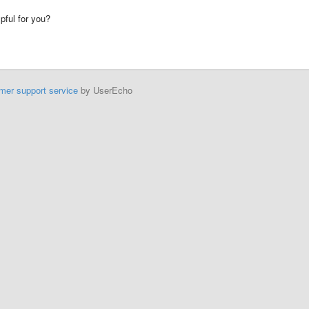
lpful for you?
mer support service
by UserEcho