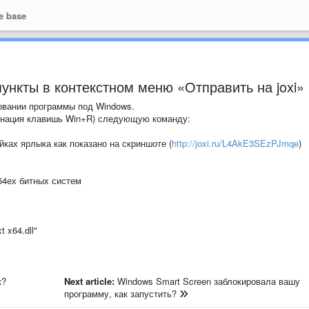
e base
пункты в контекстном меню «Отправить на joxi»
овании программы под Windows.
инация клавишь Win+R) следующую команду:
ках ярлыка как показано на скриншоте (
http://joxi.ru/L4AkE3SEzPJmqe
)
 64ех битных систем
t x64.dll"
к?
Next article:
Windows Smart Screen заблокировала вашу
программу, как запустить?