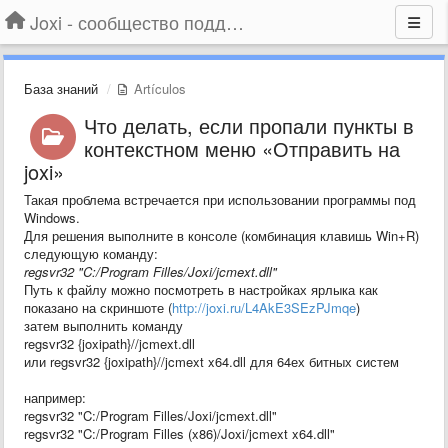
Joxi - сообщество поддержки
База знаний
Artículos
Что делать, если пропали пункты в
контекстном меню «Отправить на
joxi»
Такая проблема встречается при использовании программы под
Windows.
Для решения выполните в консоле (комбинация клавишь Win+R)
следующую команду:
regsvr32 "C:/Program Filles/Joxi/jcmext.dll"
Путь к файлу можно посмотреть в настройках ярлыка как
показано на скриншоте (
http://joxi.ru/L4AkE3SEzPJmqe
)
затем выполнить команду
regsvr32
{joxipath}
//jcmext.dll
или regsvr32
{joxipath}
//jcmext x64.dll для 64ех битных систем
например:
regsvr32 "C:/Program Filles/Joxi/jcmext.dll"
regsvr32 "C:/Program Filles (x86)/Joxi/jcmext x64.dll"