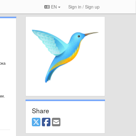
EN
Sign in / Sign up
ока
ми.
Share