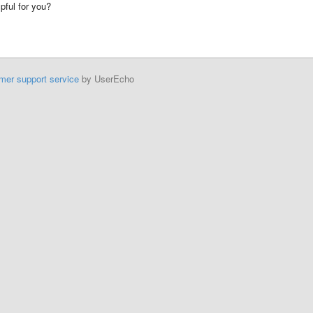
lpful for you?
mer support service
by UserEcho