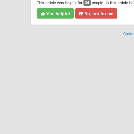
This article was helpful for
34
people. Is this article he
Yes, helpful
No, not for me
Custo