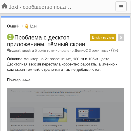
Joxi - сообщество поддержки
Общий
Ідеї
Проблема с десктоп
Under review
0
приложением, тёмный скрин
zarathusstra
5 років тому
•
оновлено
ДенисС
3 роки тому
•
6
Обновил монитор на 2к разрешение, 120 гц и 10бит цвета.
Десктопная версия перестала корректно работать, а именно -
сам скрин темный, стрелочки и т.п. не добавляются.
Пример ниже: