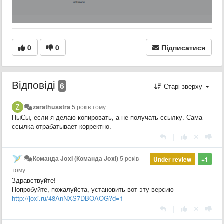
0
0
Підписатися
Відповіді
6
Старі зверху
zarathusstra
5 років тому
ПыСы, если я делаю копировать, а не получать ссылку. Сама
ссылка отрабатывает корректно.
|
Команда Joxi (Команда Joxi)
5 років
Under review
+1
тому
Здравствуйте!
Попробуйте, пожалуйста, установить вот эту версию -
http://joxi.ru/48AnNXS7DBOAOG?d=1
|