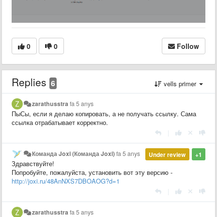
0
0
Follow
Replies
6
vells primer
zarathusstra
fa 5 anys
ПыСы, если я делаю копировать, а не получать ссылку. Сама
ссылка отрабатывает корректно.
|
Команда Joxi (Команда Joxi)
fa 5 anys
Under review
+1
Здравствуйте!
Попробуйте, пожалуйста, установить вот эту версию -
http://joxi.ru/48AnNXS7DBOAOG?d=1
|
zarathusstra
fa 5 anys