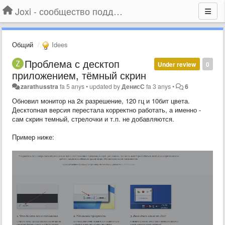
Joxi - сообщество поддержки
Общий
Idees
Проблема с десктоп
Under review
0
приложением, тёмный скрин
zarathusstra
fa 5 anys
•
updated by
ДенисС
fa 3 anys
•
6
Обновил монитор на 2к разрешение, 120 гц и 10бит цвета.
Десктопная версия перестала корректно работать, а именно -
сам скрин темный, стрелочки и т.п. не добавляются.
Пример ниже: