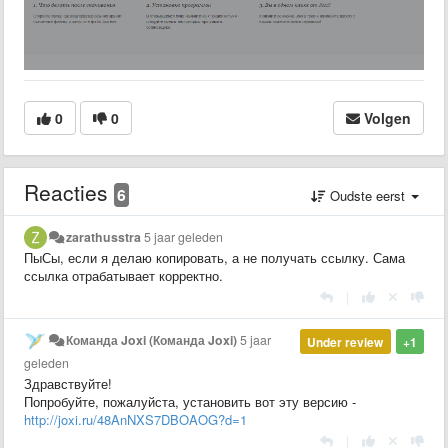
0
0
Volgen
Reacties
6
Oudste eerst
zarathusstra
5 jaar geleden
ПыСы, если я делаю копировать, а не получать ссылку. Сама
ссылка отрабатывает корректно.
|
Команда Joxi (Команда Joxi)
5 jaar
Under review
+1
geleden
Здравствуйте!
Попробуйте, пожалуйста, установить вот эту версию -
http://joxi.ru/48AnNXS7DBOAOG?d=1
|