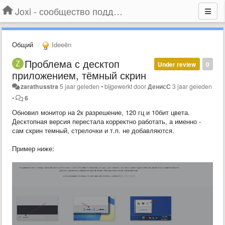
Joxi - сообщество поддержки
Общий
Ideeën
Проблема с десктоп
Under review
0
приложением, тёмный скрин
zarathusstra
5 jaar geleden
•
bijgewerkt door
ДенисС
3 jaar geleden
•
6
Обновил монитор на 2к разрешение, 120 гц и 10бит цвета.
Десктопная версия перестала корректно работать, а именно -
сам скрин темный, стрелочки и т.п. не добавляются.
Пример ниже: