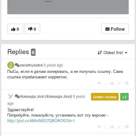
0
0
Follow
Replies
6
Oldest first
zarathusstra
5 years ago
ПыСы, если я делаю копировать, а не получать ссылку. Сама
ссылка отрабатывает корректно.
|
Команда Joxi (Команда Joxi)
5 years
Under review
+1
ago
Здравствуйте!
Попробуйте, пожалуйста, установить вот эту версию -
http://joxi.ru/48AnNXS7DBOAOG?d=1
|