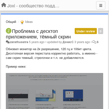
Joxi - сообщество поддержки
Общий
Ideas
Проблема с десктоп
Under review
0
приложением, тёмный скрин
zarathusstra
5 years ago
•
updated by
ДенисС
3 years ago
•
6
Обновил монитор на 2к разрешение, 120 гц и 10бит цвета.
Десктопная версия перестала корректно работать, а именно -
сам скрин темный, стрелочки и т.п. не добавляются.
Пример ниже: