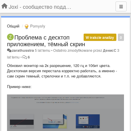
Joxi - сообщество поддержки
Общий
Pomysły
Проблема с десктоп
W trakcie analizy
0
приложением, тёмный скрин
zarathusstra
5 lat temu
•
Ostatnio zmodyfikowane przez
ДенисС
3
lat temu
•
6
Обновил монитор на 2к разрешение, 120 гц и 10бит цвета.
Десктопная версия перестала корректно работать, а именно -
сам скрин темный, стрелочки и т.п. не добавляются.
Пример ниже: