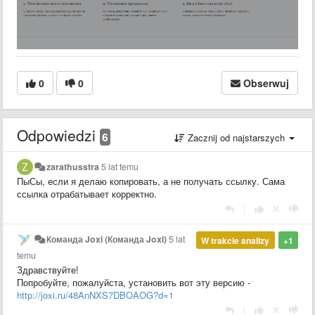
0
0
Obserwuj
Odpowiedzi
6
Zacznij od najstarszych
zarathusstra
5 lat temu
ПыСы, если я делаю копировать, а не получать ссылку. Сама
ссылка отрабатывает корректно.
|
Команда Joxi (Команда Joxi)
5 lat
W trakcie analizy
+1
temu
Здравствуйте!
Попробуйте, пожалуйста, установить вот эту версию -
http://joxi.ru/48AnNXS7DBOAOG?d=1
|