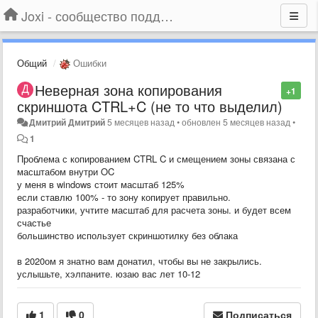
Joxi - сообщество поддержки
Общий
Ошибки
Неверная зона копирования
+1
скриншота CTRL+C (не то что выделил)
Дмитрий Дмитрий
5 месяцев назад
•
обновлен
5 месяцев назад
•
1
Проблема с копированием CTRL C и смещением зоны связана с
масштабом внутри OC
у меня в windows стоит масштаб 125%
если ставлю 100% - то зону копирует правильно.
разработчики, учтите масштаб для расчета зоны. и будет всем
счастье
большинство использует скриншотилку без облака
в 2020ом я знатно вам донатил, чтобы вы не закрылись.
услышьте, хэлпаните. юзаю вас лет 10-12
1
0
Подписаться