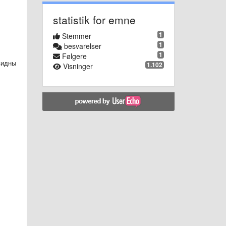
statistik for emne
1
Stemmer
1
besvarelser
1
Følgere
видны
1.102
Visninger