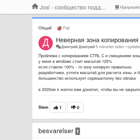
Joxi - сообщество поддержки
Hjælpesekt
Общий
Fejl
Неверная зона копирования
Дмитрий Дмитрий
5 måneder siden
•
opdate
Проблема с копированием CTRL C и смещением зон
у меня в windows стоит масштаб 125%
если ставлю 100% - то зону копирует правильно.
разработчики, учтите масштаб для расчета зоны. и 
большинство использует скриншотилку без облака
в 2020ом я знатно вам донатил, чтобы вы не закрыл
Stem
1
0
besvarelser
1