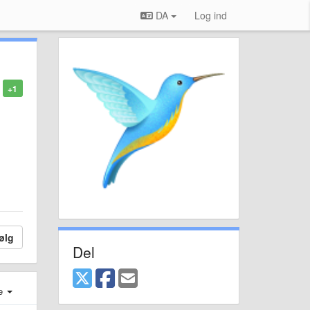
DA
Log ind
+1
ølg
Del
e