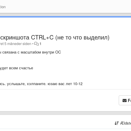
ion
 скриншота CTRL+C (не то что выделил)
ret
5 måneder siden
•
1
ы связана с масштабом внутри OC
будет всем счастье
ись. услышьте, хэлпаните. юзаю вас лет 10-12
F
Ældst