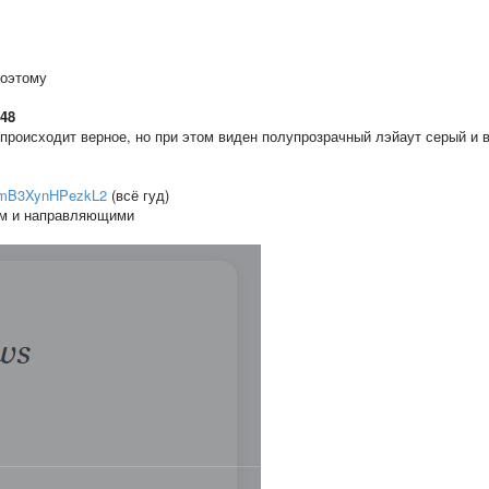
поэтому
.48
и происходит верное, но при этом виден полупрозрачный лэйаут серый и 
u/DmB3XynHPezkL2
(всё гуд)
том и направляющими