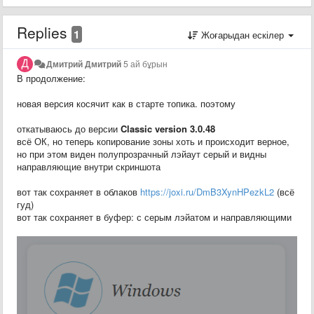
Replies
1
Жоғарыдан ескілер
Дмитрий Дмитрий
5 ай бұрын
В продолжение:
новая версия косячит как в старте топика. поэтому
откатываюсь до версии
Classic version 3.0.48
всё ОК, но теперь копирование зоны хоть и происходит верное,
но при этом виден полупрозрачный лэйаут серый и видны
направляющие внутри скриншота
вот так сохраняет в облаков
https://joxi.ru/DmB3XynHPezkL2
(всё
гуд)
вот так сохраняет в буфер: с серым лэйатом и направляющими