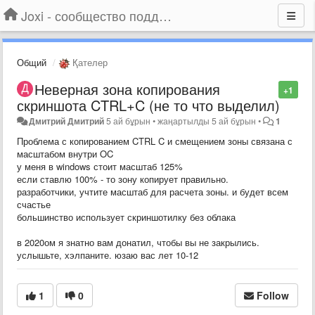
Joxi - сообщество поддержки
Общий
Қателер
Неверная зона копирования
+1
скриншота CTRL+C (не то что выделил)
Дмитрий Дмитрий
5 ай бұрын
•
жаңартылды
5 ай бұрын
•
1
Проблема с копированием CTRL C и смещением зоны связана с
масштабом внутри OC
у меня в windows стоит масштаб 125%
если ставлю 100% - то зону копирует правильно.
разработчики, учтите масштаб для расчета зоны. и будет всем
счастье
большинство использует скриншотилку без облака
в 2020ом я знатно вам донатил, чтобы вы не закрылись.
услышьте, хэлпаните. юзаю вас лет 10-12
1
0
Follow