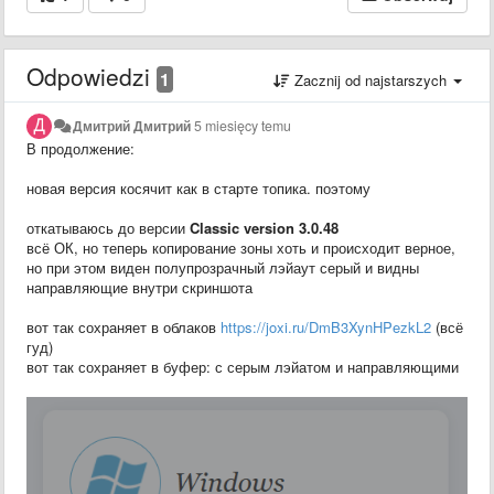
Odpowiedzi
1
Zacznij od najstarszych
Дмитрий Дмитрий
5 miesięcy temu
В продолжение:
новая версия косячит как в старте топика. поэтому
откатываюсь до версии
Classic version 3.0.48
всё ОК, но теперь копирование зоны хоть и происходит верное,
но при этом виден полупрозрачный лэйаут серый и видны
направляющие внутри скриншота
вот так сохраняет в облаков
https://joxi.ru/DmB3XynHPezkL2
(всё
гуд)
вот так сохраняет в буфер: с серым лэйатом и направляющими