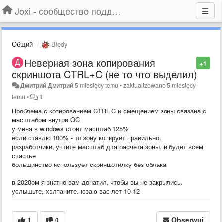
Joxi - сообщество поддержки
Общий
Błędy
Неверная зона копирования
+1
скриншота CTRL+C (не то что выделил)
Дмитрий Дмитрий
5 miesięcy temu
•
zaktualizowano
5 miesięcy
temu
•
1
Проблема с копированием CTRL C и смещением зоны связана с
масштабом внутри OC
у меня в windows стоит масштаб 125%
если ставлю 100% - то зону копирует правильно.
разработчики, учтите масштаб для расчета зоны. и будет всем
счастье
большинство использует скриншотилку без облака
в 2020ом я знатно вам донатил, чтобы вы не закрылись.
услышьте, хэлпаните. юзаю вас лет 10-12
1
0
Obserwuj