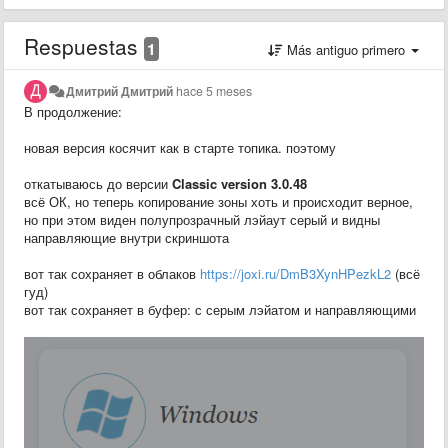
Respuestas
1
Más antiguo primero
Дмитрий Дмитрий
hace 5 meses
В продолжение:
новая версия косячит как в старте топика. поэтому
откатываюсь до версии
Classic version 3.0.48
всё ОК, но теперь копирование зоны хоть и происходит верное,
но при этом виден полупрозрачный лэйаут серый и видны
направляющие внутри скриншота
вот так сохраняет в облаков
https://joxi.ru/DmB3XynHPezkL2
(всё
гуд)
вот так сохраняет в буфер: с серым лэйатом и направляющими