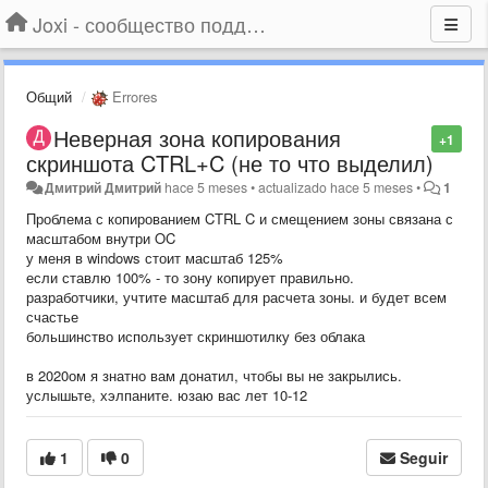
Joxi - сообщество поддержки
Общий
Errores
Неверная зона копирования
+1
скриншота CTRL+C (не то что выделил)
Дмитрий Дмитрий
hace 5 meses
•
actualizado
hace 5 meses
•
1
Проблема с копированием CTRL C и смещением зоны связана с
масштабом внутри OC
у меня в windows стоит масштаб 125%
если ставлю 100% - то зону копирует правильно.
разработчики, учтите масштаб для расчета зоны. и будет всем
счастье
большинство использует скриншотилку без облака
в 2020ом я знатно вам донатил, чтобы вы не закрылись.
услышьте, хэлпаните. юзаю вас лет 10-12
1
0
Seguir