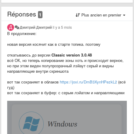
Réponses
1
Plus ancien en premier
Дмитрий Дмитрий
il y a 5 mois
В продолжение:
новая версия косячит как в старте топика. поэтому
откатываюсь до версии
Classic version 3.0.48
всё ОК, но теперь копирование зоны хоть и происходит верное,
но при этом виден полупрозрачный лэйаут серый и видны
направляющие внутри скриншота
вот так сохраняет в облаков
https://joxi.ru/DmB3XynHPezkL2
(всё
гуд)
вот так сохраняет в буфер: с серым лэйатом и направляющими