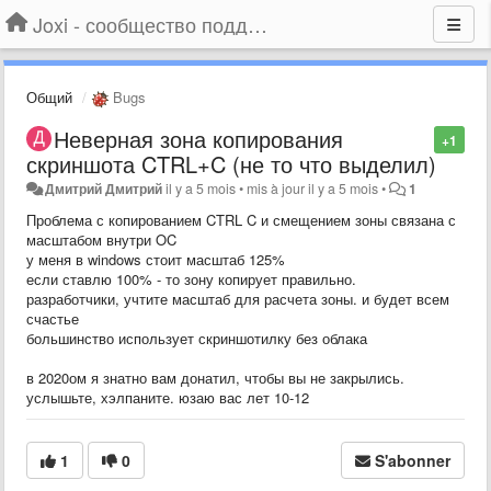
Joxi - сообщество поддержки
Общий
Bugs
Неверная зона копирования
+1
скриншота CTRL+C (не то что выделил)
Дмитрий Дмитрий
il y a 5 mois
•
mis à jour
il y a 5 mois
•
1
Проблема с копированием CTRL C и смещением зоны связана с
масштабом внутри OC
у меня в windows стоит масштаб 125%
если ставлю 100% - то зону копирует правильно.
разработчики, учтите масштаб для расчета зоны. и будет всем
счастье
большинство использует скриншотилку без облака
в 2020ом я знатно вам донатил, чтобы вы не закрылись.
услышьте, хэлпаните. юзаю вас лет 10-12
1
0
S'abonner