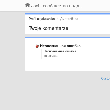
Joxi - сообщество поддержки
Profil użytkownika
Дмитрий148
Twoje komentarze
Неопознанная ошибка
Неопознанная ошибка
10 lat temu
Custo