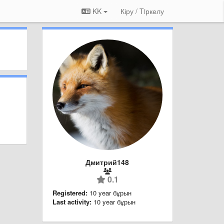
KK
Кіру / Tiркелу
Дмитрий148
0.1
Registered:
10 year бұрын
Last activity:
10 year бұрын