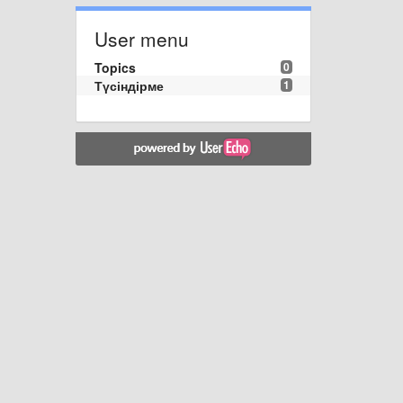
User menu
Topics
0
Түсіндірме
1