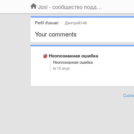
Joxi - сообщество поддержки
Perfil d'usuari
Дмитрий148
Your comments
Неопознанная ошибка
Неопознанная ошибка
fa 10 anys
Custo