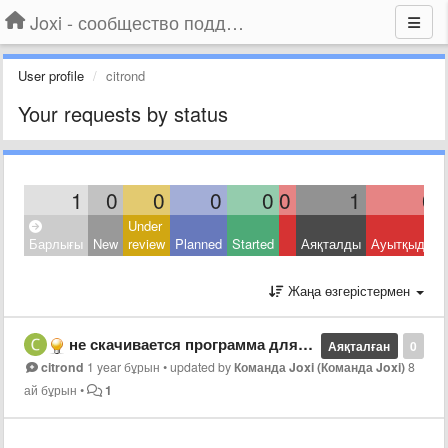
Joxi - сообщество поддержки
User profile
citrond
Your requests by status
1
0
0
0
0
0
1
0
Under
Барлығы
New
review
Planned
Started
Аяқталды
Ауытқыды
Жаңа өзгерістермен
не скачивается программа для windows
Аяқталған
0
citrond
1 year бұрын
•
updated by
Команда Joxi (Команда Joxi)
8
ай бұрын
•
1