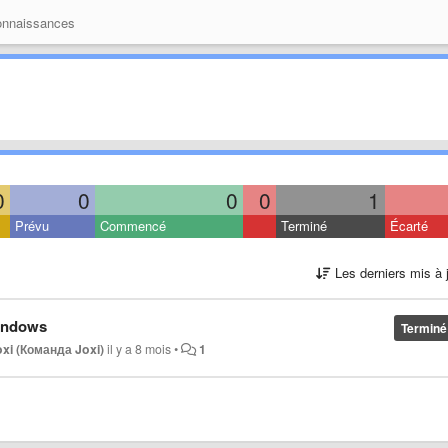
onnaissances
0
0
0
0
1
Prévu
Commencé
Terminé
Écarté
Les derniers mis à 
indows
Terminé
xi (Команда Joxi)
il y a 8 mois
•
1