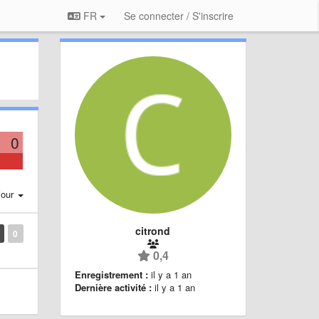
FR
Se connecter / S'inscrire
0
jour
citrond
0
0,4
Enregistrement :
il y a 1 an
Dernière activité :
il y a 1 an