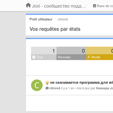
Joxi - сообщество поддержки
Base de c
Profil utilisateur
citrond
Vos requêtes par états
1
0
Tout
Nouveau
À l'étude
не скачивается программа для w
citrond
il y a 1 an
•
mis à jour par
Команда Jo