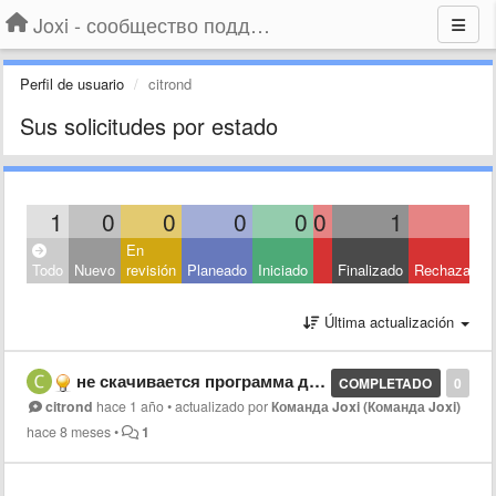
Joxi - сообщество поддержки
Perfil de usuario
citrond
Sus solicitudes por estado
1
0
0
0
0
0
1
0
En
Todo
Nuevo
revisión
Planeado
Iniciado
Finalizado
Rechazado
Última actualización
не скачивается программа для windows
COMPLETADO
0
citrond
hace 1 año
•
actualizado por
Команда Joxi (Команда Joxi)
hace 8 meses
•
1