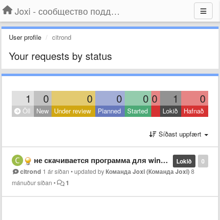
Joxi - сообщество поддержки
User profile
citrond
Your requests by status
1
0
0
0
0
0
1
0
Öll
New
Under review
Planned
Started
Lokið
Hafnað
Síðast uppfært
не скачивается программа для windows
Lokið
0
citrond
1 ár síðan
•
updated by
Команда Joxi (Команда Joxi)
8
mánuður síðan
•
1