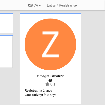
CA
Entrar / Registrar-se
z megrelishvili77
0,1
Registrat:
fa 2 anys
Last activity:
fa 2 anys