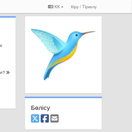
KK
Кіру / Tiркелу
ю
нт?
Бөлісу