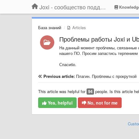
Joxi - сообщество поддержки
Knowledg
База знаний
Articles
Проблемы работы Joxi и Ubu
На данный момент проблемы, связанные с 
нашего ПО. Просим запастись терпением 
Спасибо.
Previous article:
Плагин. Проблемы с прокруткой
This article was helpful for
94
people. Is this article he
Yes, helpful
No, not for me
Custo