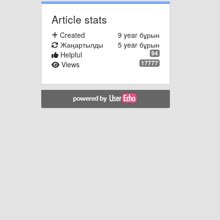
Article stats
Created
9 year бұрын
Жаңартылды
5 year бұрын
94
Helpful
17777
Views