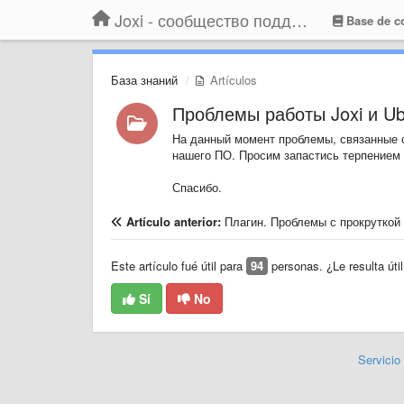
Joxi - сообщество поддержки
Base de c
База знаний
Artículos
Проблемы работы Joxi и Ubu
На данный момент проблемы, связанные с 
нашего ПО. Просим запастись терпением 
Спасибо.
Artículo anterior:
Плагин. Проблемы с прокруткой
Este artículo fué útil para
94
personas. ¿Le resulta útil
Sí
No
Servicio