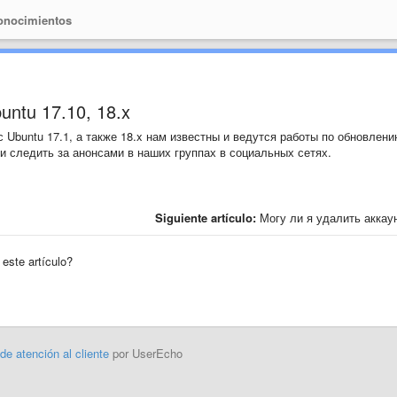
onocimientos
ntu 17.10, 18.x
Ubuntu 17.1, а также 18.x нам известны и ведутся работы по обновлени
и следить за анонсами в наших группах в социальных сетях.
Siguiente artículo:
Могу ли я удалить аккау
 este artículo?
 de atención al cliente
por UserEcho