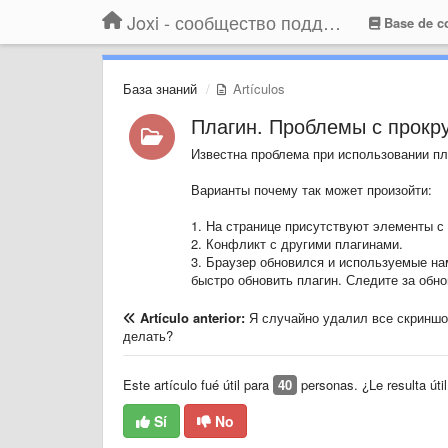
Joxi - сообщество поддержки
Base de c
База знаний
Artículos
Плагин. Проблемы с прокр
Известна проблема при использовании пла
Варианты почему так может произойти:
1. На странице присутствуют элементы с
2. Конфликт с другими плагинами.
3. Браузер обновился и используемые н
быстро обновить плагин. Следите за обн
Artículo anterior:
Я случайно удалил все скриншо
делать?
Este artículo fué útil para
40
personas. ¿Le resulta útil
Sí
No