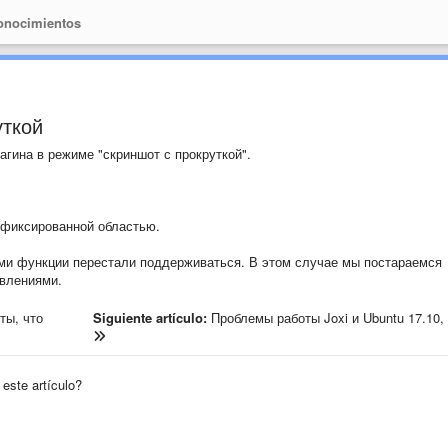
onocimientos
уткой
гина в режиме "скриншот с прокруткой".
 фиксированной областью.
ами функции перестали поддерживаться. В этом случае мы постараемся
овлениями.
ты, что
Siguiente artículo:
Проблемы работы Joxi и Ubuntu 17.10, 
 este artículo?