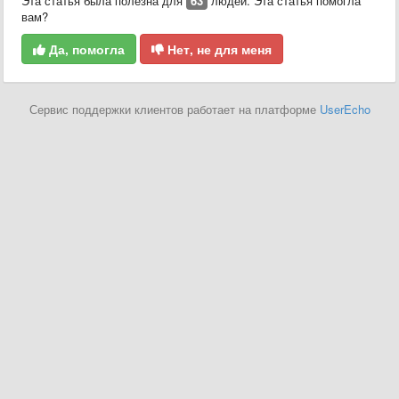
Эта статья была полезна для
63
людей. Эта статья помогла
вам?
Да, помогла
Нет, не для меня
Сервис поддержки клиентов работает на платформе
UserEcho