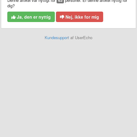
Denne artikel var nyttigt for
63
personer. Er denne artikel nyttig for
dig?
Ja, den er nyttig
Nej, ikke for mig
Kundesupport
af UserEcho