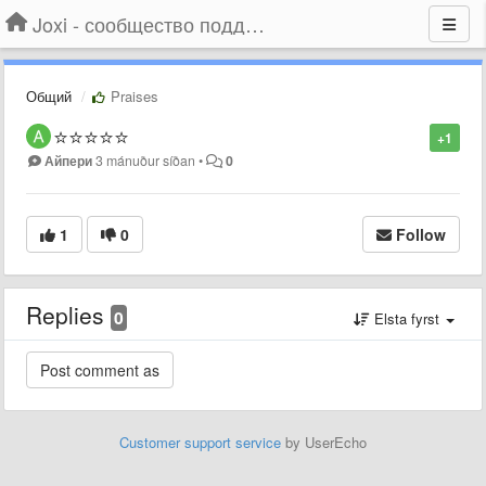
Joxi - сообщество поддержки
Общий
Praises
⭐️⭐️⭐️⭐️⭐️
+1
Айпери
3 mánuður síðan
•
0
1
0
Follow
Replies
0
Elsta fyrst
Customer support service
by UserEcho